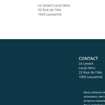
Le Levant
Local Hero
22 Rue de l'Ale
1003
Lausanne
CONTACT
Le Levant
Local Hero
22 Rue de l'Ale
1003
Lausanne
Nous utilisons 
utilisateur, des
propres cookies 
Nous installons