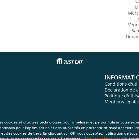
L
M
Merc
J
Vend
Sa
Dima
INFORMATI
Conditions d'util
Déclaration de c
Politique d'utili
Mentions légale
des cookies et d'autres technologies pour améliorer et personnaliser votre exp
 analyses pour l'optimisation et des publicités en partenariat avec des tiers. N
et des cookies de tiers. En cliquant sur OK, vous acceptez l'utilisation de tous 
 toujours les cookies nécessaires. Sélectionnez
Gérer vos préférences
pour chois